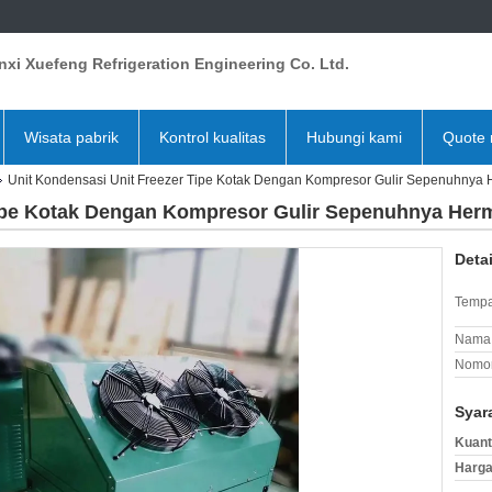
xi Xuefeng Refrigeration Engineering Co. Ltd.
Wisata pabrik
Kontrol kualitas
Hubungi kami
Quote 
Unit Kondensasi Unit Freezer Tipe Kotak Dengan Kompresor Gulir Sepenuhnya 
Tipe Kotak Dengan Kompresor Gulir Sepenuhnya Herm
Deta
Tempa
Nama 
Nomor
Syar
Kuant
Harga