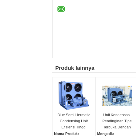
Produk lainnya
Blue Semi Hermetic
Unit Kondensasi
Condensing Unit
Pendinginan Tipe
Efisiensi Tinggi
Terbuka Dengan
Kenyaringan Dan
Pengontrol Tekanan
Nama Produk:
Mengetik: