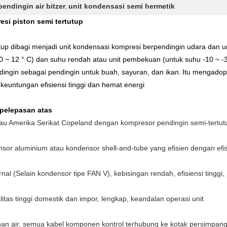
endingin air bitzer
unit kondensasi semi hermetik
,
i piston semi tertutup
tup dibagi menjadi unit kondensasi kompresi berpendingin udara dan u
-10 ~ 12 ° C) dan suhu rendah atau unit pembekuan (untuk suhu -10 ~ -3
dingin sebagai pendingin untuk buah, sayuran, dan ikan.
Itu mengadops
 keuntungan efisiensi tinggi dan hemat energi
pelepasan atas
tau Amerika Serikat Copeland dengan kompresor pendingin semi-tertutup
or aluminium atau kondensor shell-and-tube yang efisien dengan efi
al (Selain kondensor tipe FAN V), kebisingan rendah, efisiensi tinggi,
itas tinggi domestik dan impor, lengkap, keandalan operasi unit
tahan air, semua kabel komponen kontrol terhubung ke kotak persimpa