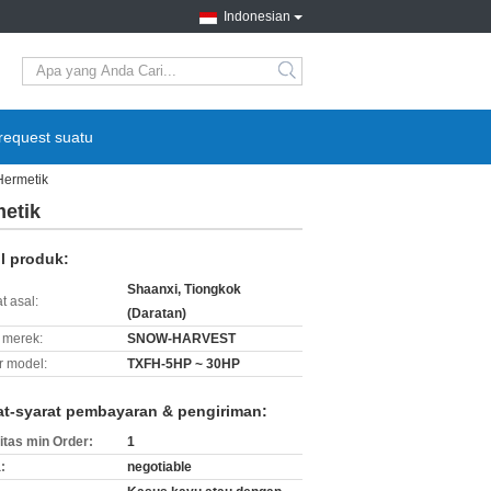
Indonesian
search
request suatu
Hermetik
etik
il produk:
Shaanxi, Tiongkok
t asal:
(Daratan)
merek:
SNOW-HARVEST
 model:
TXFH-5HP ~ 30HP
at-syarat pembayaran & pengiriman:
itas min Order:
1
:
negotiable