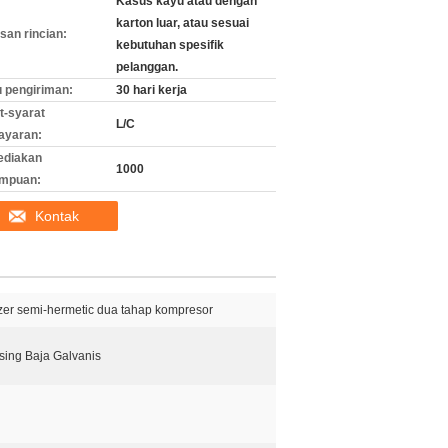
Kasus kayu atau dengan
karton luar, atau sesuai
an rincian:
kebutuhan spesifik
pelanggan.
 pengiriman:
30 hari kerja
t-syarat
L/C
ayaran:
ediakan
1000
mpuan:
Kontak
tzer semi-hermetic dua tahap kompresor
sing Baja Galvanis