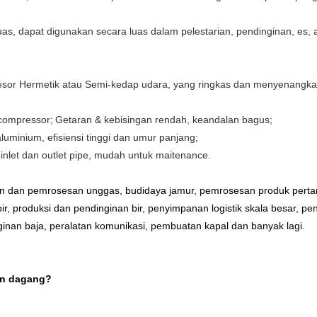
uas, dapat digunakan secara luas dalam pelestarian, pendinginan, es, a
esor Hermetik atau Semi-kedap udara, yang ringkas dan menyenangkan
 compressor;
Getaran & kebisingan rendah, keandalan bagus;
uminium, efisiensi tinggi dan umur panjang;
uk inlet dan outlet pipe, mudah untuk maitenance.
an dan pemrosesan unggas, budidaya jamur, pemrosesan produk perta
ir, produksi dan pendinginan bir, penyimpanan logistik skala besar, pe
ginan baja, peralatan komunikasi, pembuatan kapal dan banyak lagi.
an dagang?