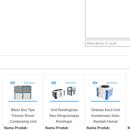
Bitzer Box Tipe
Unit Pendinginan
Getaran Kecil Unit
Freezer Room
Atas Pengosongan
Kondensasi Suhu
Condensing Unit
Pendingin
Rendah Hemat
Casing Baja
Kondensasi Udara
Energi
Nama Produk:
Nama Produk:
Nama Produk:
N