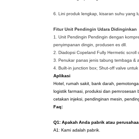
6. Lini produk lengkap, kisaran suhu yang l
Fitur Unit Pendingin Udara Didinginkan
1. Unit Pendingin Pendingin dengan kompr
penyimpanan dingin, produsen es dll.
2. Diadopsi Copeland Fully Hermetic scroll
3. Penukar panas jenis tabung tembaga & al
4. Built-in junction box; Shut-off valve unt
Aplikasi
Hotel, rumah sakit, bank darah, pemotong
logistik farmasi, produksi dan pemrosesan b
cetakan injeksi, pendinginan mesin, pendin
Faq:
Q1: Apakah Anda pabrik atau perusaha
A1: Kami adalah pabrik.