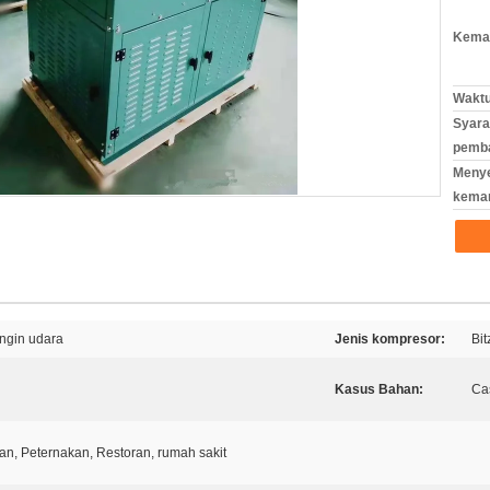
Kemas
Waktu
Syara
pemb
Meny
kema
ngin udara
Jenis kompresor:
Bi
Kasus Bahan:
Ca
n, Peternakan, Restoran, rumah sakit