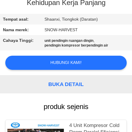
KUALITAS
Kehidupan Kerja Panjang
HUBUNGI
Tempat asal:
Shaanxi, Tiongkok (Daratan)
KAMI
Nama merek:
SNOW-HARVEST
Cahaya Tinggi:
,
unit pendingin ruangan dingin
pendingin kompresor berpendingin air
BERITA
HUBUNGI KAMI!
PERMINTAAN
PENAWARAN
BUKA DETAIL
SITEMAP
produk sejenis
PRIVACY
POLICY
4 Unit Kompresor Cold