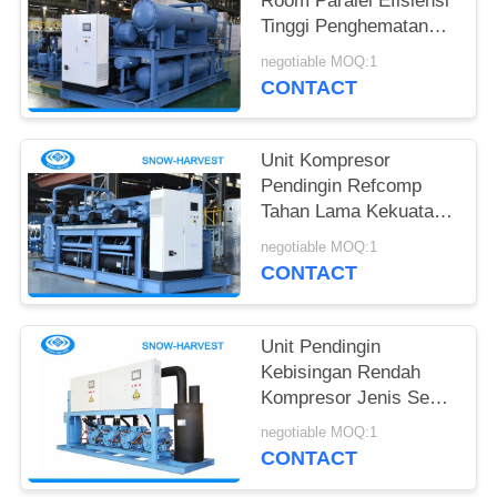
Room Paralel Efisiensi
Tinggi Penghematan
Daya 25kw
negotiable MOQ:1
CONTACT
Unit Kompresor
Pendingin Refcomp
Tahan Lama Kekuatan
Tinggi Mudah Instalasi
negotiable MOQ:1
CONTACT
Unit Pendingin
Kebisingan Rendah
Kompresor Jenis Semi
Sealed Piston
negotiable MOQ:1
CONTACT