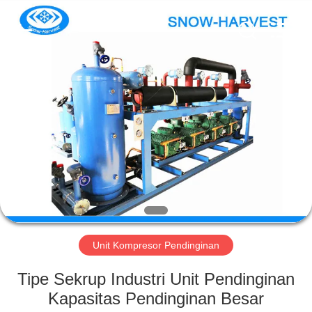
Xuefeng
Refrigeration
Engineering
Co.
Ltd..
All
Rights
Reserved.
RUMAH
PRODUK
TENTANG
KAMI
TUR
PABRIK
Unit Kompresor Pendinginan
Tipe Sekrup Industri Unit Pendinginan
KONTROL
Kapasitas Pendinginan Besar