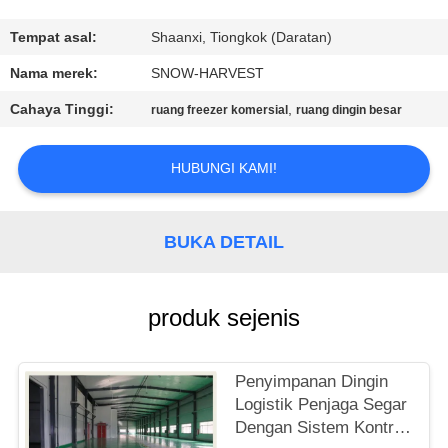
KUALITAS
Tempat asal:
Shaanxi, Tiongkok (Daratan)
HUBUNGI
Nama merek:
SNOW-HARVEST
KAMI
Cahaya Tinggi:
,
ruang freezer komersial
ruang dingin besar
BERITA
HUBUNGI KAMI!
PERMINTAAN
BUKA DETAIL
PENAWARAN
produk sejenis
SITEMAP
Penyimpanan Dingin
PRIVACY
Logistik Penjaga Segar
POLICY
Dengan Sistem Kontrol