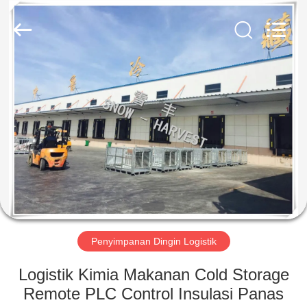
Xuefeng
Refrigeration
Engineering
Co.
Ltd..
All
Rights
Reserved.
RUMAH
PRODUK
TENTANG
KAMI
TUR
PABRIK
Penyimpanan Dingin Logistik
Logistik Kimia Makanan Cold Storage
KONTROL
Remote PLC Control Insulasi Panas