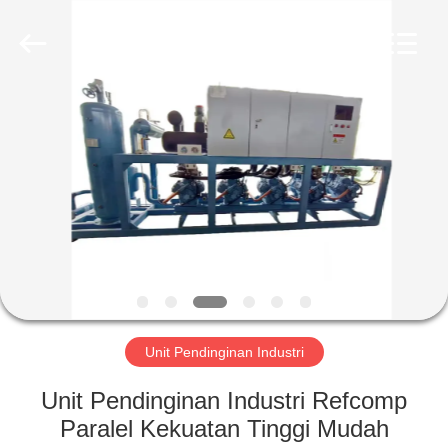
Xuefeng
Refrigeration
Engineering
Co.
Ltd..
All
Rights
Reserved.
RUMAH
PRODUK
TENTANG
KAMI
TUR
PABRIK
Unit Pendinginan Industri
Unit Pendinginan Industri Refcomp
KONTROL
Paralel Kekuatan Tinggi Mudah