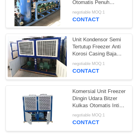
Otomatis Penuh
Penghematan Energi
negotiable MOQ:1
Efisiensi Tinggi
CONTACT
Unit Kondensor Semi
Tertutup Freezer Anti
Korosi Casing Baja
Galvanis
negotiable MOQ:1
CONTACT
Komersial Unit Freezer
Dingin Udara Bitzer
Kulkas Otomatis Inti
Motor Pompa
negotiable MOQ:1
Pertukaran Panas
CONTACT
Kondensasi Rumah
Restoran