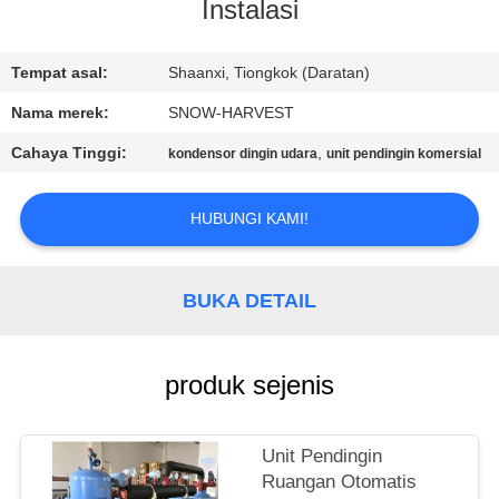
KUALITAS
Instalasi
HUBUNGI
Tempat asal:
Shaanxi, Tiongkok (Daratan)
KAMI
Nama merek:
SNOW-HARVEST
Cahaya Tinggi:
,
kondensor dingin udara
unit pendingin komersial
BERITA
HUBUNGI KAMI!
PERMINTAAN
PENAWARAN
BUKA DETAIL
SITEMAP
produk sejenis
PRIVACY
Unit Pendingin
POLICY
Ruangan Otomatis