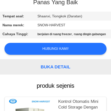
KUALITAS
Panas Yang Baik
HUBUNGI
Tempat asal:
Shaanxi, Tiongkok (Daratan)
KAMI
Nama merek:
SNOW-HARVEST
Cahaya Tinggi:
,
berjalan di ruang freezer
ruang dingin gabungan
BERITA
HUBUNGI KAMI!
PERMINTAAN
PENAWARAN
BUKA DETAIL
SITEMAP
produk sejenis
PRIVACY
Kontrol Otomatis Mini
POLICY
Cold Storage Dengan