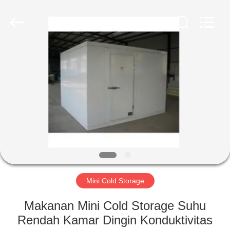
Xuefeng
Refrigeration
Engineering
Co.
Ltd..
All
Rights
Reserved.
RUMAH
PRODUK
TENTANG
KAMI
TUR
PABRIK
Mini Cold Storage
Makanan Mini Cold Storage Suhu
KONTROL
Rendah Kamar Dingin Konduktivitas