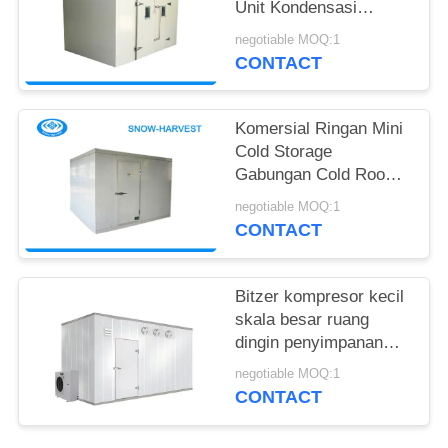
Unit Kondensasi
Monoblock Di Dinding
negotiable MOQ:1
CONTACT
Komersial Ringan Mini
Cold Storage
Gabungan Cold Room
Mudah Dipasang
negotiable MOQ:1
CONTACT
Bitzer kompresor kecil
skala besar ruang
dingin penyimpanan
panel fresh-keeper
negotiable MOQ:1
kontainer hotel medis
CONTACT
baru konstruksi pro