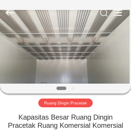
Xuefeng
Refrigeration
Engineering
Co.
Ltd..
All
Rights
Reserved.
RUMAH
PRODUK
TENTANG
KAMI
TUR
PABRIK
Ruang Dingin Pracetak
Kapasitas Besar Ruang Dingin
KONTROL
Pracetak Ruang Komersial Komersial