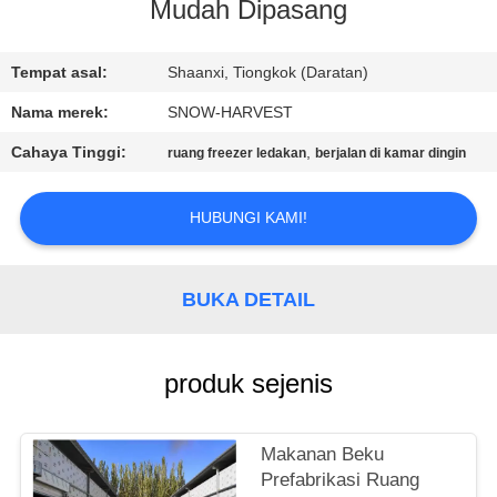
KUALITAS
Mudah Dipasang
HUBUNGI
Tempat asal:
Shaanxi, Tiongkok (Daratan)
KAMI
Nama merek:
SNOW-HARVEST
Cahaya Tinggi:
,
ruang freezer ledakan
berjalan di kamar dingin
BERITA
HUBUNGI KAMI!
PERMINTAAN
PENAWARAN
BUKA DETAIL
SITEMAP
produk sejenis
PRIVACY
Makanan Beku
POLICY
Prefabrikasi Ruang