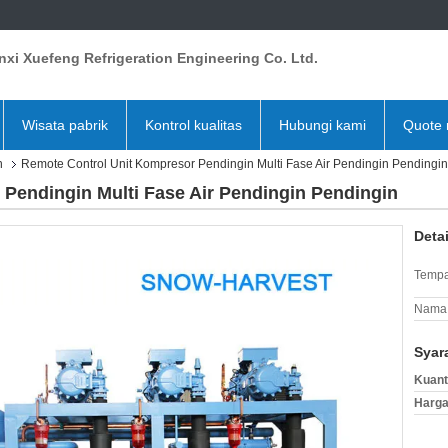
xi Xuefeng Refrigeration Engineering Co. Ltd.
Wisata pabrik
Kontrol kualitas
Hubungi kami
Quote 
n
Remote Control Unit Kompresor Pendingin Multi Fase Air Pendingin Pendingin
Pendingin Multi Fase Air Pendingin Pendingin
Deta
Tempa
Nama 
Syar
Kuant
Harga