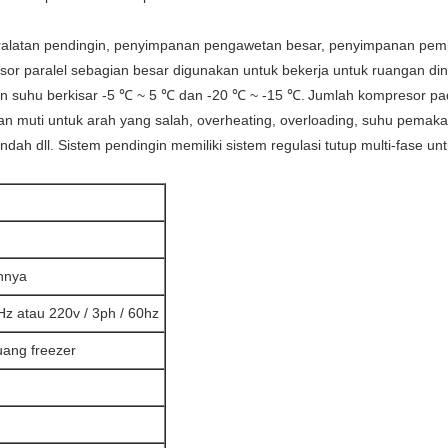
alatan pendingin, penyimpanan pengawetan besar, penyimpanan pem
sor paralel sebagian besar digunakan untuk bekerja untuk ruangan di
an suhu berkisar -5 ℃ ~ 5 ℃ dan -20 ℃ ~ -15 ℃.
Jumlah kompresor pada 
n muti untuk arah yang salah, overheating, overloading, suhu pemakaian 
rendah dll. Sistem pendingin memiliki sistem regulasi tutup multi-fase 
innya
Hz atau 220v / 3ph / 60hz
uang freezer