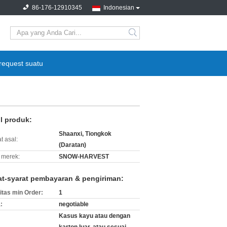
86-176-12910345
Indonesian
search
request suatu
il produk:
Shaanxi, Tiongkok
t asal:
(Daratan)
merek:
SNOW-HARVEST
at-syarat pembayaran & pengiriman:
itas min Order:
1
:
negotiable
Kasus kayu atau dengan