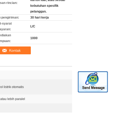
karton luar, atau sesuai
an rincian:
kebutuhan spesifik
pelanggan.
 pengiriman:
30 hari kerja
t-syarat
L/C
ayaran:
ediakan
1000
mpuan:
Kontak
l listrik otomatis
 atau lebih paralel