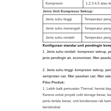
Kompresor
1,2,3,4,5 atau l
Jenis Unit Kompresor Sekrup:
Jenis suhu tinggi
Temperatur peng
Jenis suhu menengah
Temperatur peng
Jenis suhu rendah
Temperatur peng
Konfigurasi standar
unit pendingin komp
1. Jenis suhu rendah: kompresor sekrup, pen
jenis pendingin air, economizer, filter pasok
2. Jenis suhu tinggi: kompresor sekrup, pen
semprotan cair, filter pasokan cair, filter sa
Fitur Produk:
1. Lebih baik pemuatan Thernal, hemat day
Karena untuk proyek cold storage besar, k
perlu terlalu besar, unit kondensasi rak
beristirahat.