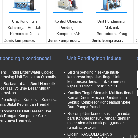
Unit Pendingin
Kontrol Otomatis
Unit Pendinginan
Kebisingan Rendah
Pendingin
Mekanik
Kompresor Jenis
Kompresor Air
Berperforma Yang
Semi Sealed Piston
Didinginkan Getaran
Andal Dengan
Jenis kompresor:
Jenis kompresor::
Jenis kompresor:
J
Kecil
Kasing Baja
Kompresor piston semi
Sekrup semi-kedap uda
Sekrup
S
Galvanis
tertutup
ra
Kompresor Merek:
K
it pendingin kondensasi
Unit Pendinginan Industri
Kompresor Merek:
Kompresor Merek:
Refcomp
H
Refcomp
HANBELL
Kasus Bahan:
N
Pendinginan pendingi
Nama Produk:
Baja galvanis
2
siensi Tinggi Bitzer Water Cooled
Sistem pendingin sekrup multi-
densing Unit Pencairan Otomatis
kompresor kapasitas tinggi Unit
n:
Unit kondensasi
Pengontrol unit konde
t
kondensasi dengan rak kompresor
el Restaurant Unit Semi Hermetik
25KW
teknik ekspansi temba
nsasi:
g
kapasitas tinggi untuk Cold St
densasi Volume Besar Mudah
Pendinginan metode:
ga:
Pengontrol listrik otoma
O
perasikan
Kualitas Tinggi Otomatis Multifunctional
pendingin air
Otomatis
tis
Kamar Dingin Freezer Pendinginan
t Pendinginan Komersial Komersial,
Sekrup Kompresor Kondensasi Motor
erja Stabil Kebisingan Rendah
Baru Pompa Rumah
t Kondensasi Unit Freezer Tipe
Refcomp Unit kondensasi dingin udara
ak Dengan Kompresor Gulir
baru Kompresor suhu rendah dengan
enuhnya Hermetik
motor otomatis untuk penggunaan
rumah & restoran
Grosir FRASCOLD Sekrup
E-Ma