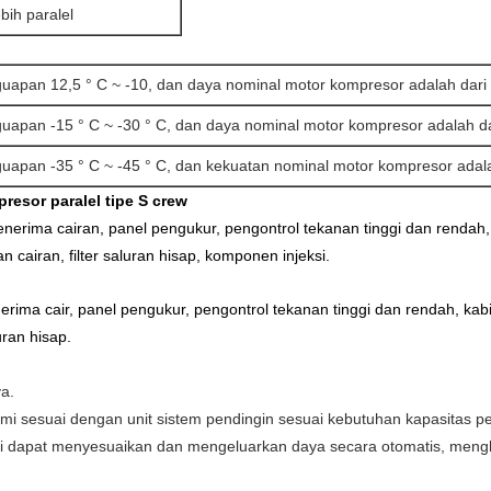
ebih paralel
uapan 12,5 ° C ~ -10, dan daya nominal motor kompresor adalah dar
uapan -15 ° C ~ -30 ° C, dan daya nominal motor kompresor adalah d
uapan -35 ° C ~ -45 ° C, dan kekuatan nominal motor kompresor adal
resor paralel tipe
S
crew
erima cairan, panel pengukur, pengontrol tekanan tinggi dan rendah, kab
an cairan, filter saluran hisap, komponen injeksi.
erima cair, panel pengukur, pengontrol tekanan tinggi dan rendah, kabin
luran hisap.
a.
ami sesuai dengan unit sistem pendingin sesuai kebutuhan kapasitas p
 kami dapat menyesuaikan dan mengeluarkan daya secara otomatis, men