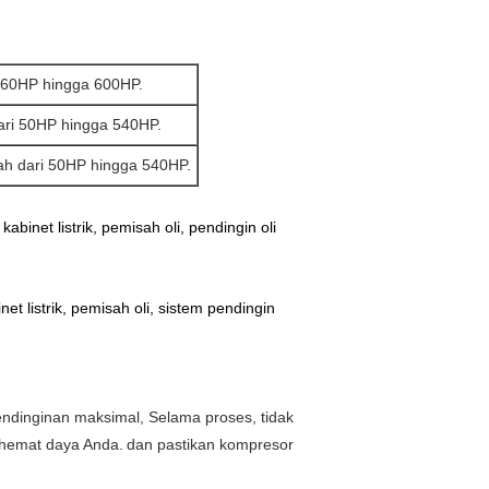
i 60HP hingga 600HP.
ari 50HP hingga 540HP.
ah dari 50HP hingga 540HP.
inet listrik, pemisah oli, pendingin oli
et listrik, pemisah oli, sistem pendingin
endinginan maksimal, Selama proses, tidak
ghemat daya Anda.
dan pastikan kompresor