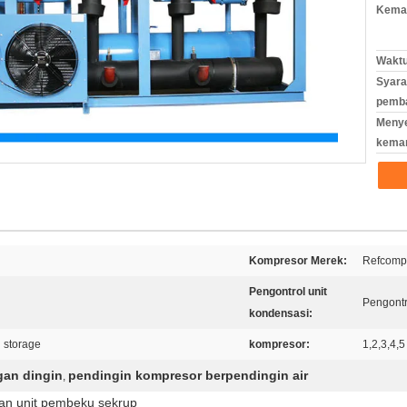
Kemas
Waktu
Syara
pemb
Meny
kema
Kompresor Merek:
Refcomp
Pengontrol unit
Pengontro
kondensasi:
d storage
kompresor:
1,2,3,4,5
gan dingin
pendingin kompresor berpendingin air
,
an unit pembeku sekrup