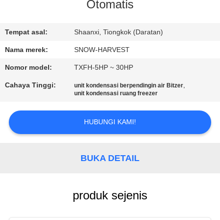
KUALITAS
Otomatis
HUBUNGI
Tempat asal:
Shaanxi, Tiongkok (Daratan)
KAMI
Nama merek:
SNOW-HARVEST
Nomor model:
TXFH-5HP ~ 30HP
BERITA
Cahaya Tinggi:
,
unit kondensasi berpendingin air Bitzer
unit kondensasi ruang freezer
PERMINTAAN
HUBUNGI KAMI!
PENAWARAN
SITEMAP
BUKA DETAIL
PRIVACY
produk sejenis
POLICY