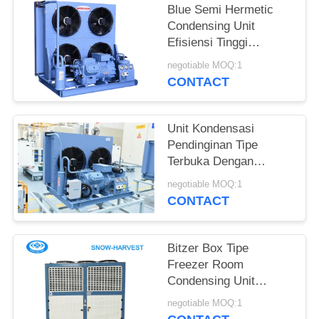
Blue Semi Hermetic
Condensing Unit
Efisiensi Tinggi
Kenyaringan Dan
negotiable MOQ:1
Stabilitas
CONTACT
Unit Kondensasi
Pendinginan Tipe
Terbuka Dengan
Pengontrol Tekanan
negotiable MOQ:1
Tinggi Dan Rendah
CONTACT
Bitzer Box Tipe
Freezer Room
Condensing Unit
Casing Baja Galvanis
negotiable MOQ:1
Yang Kuat