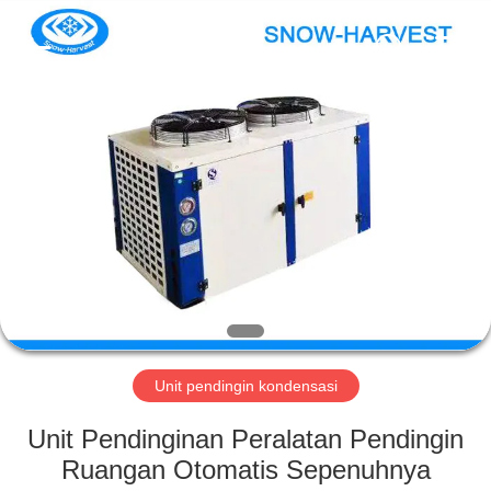
Xuefeng
Refrigeration
Engineering
Co.
Ltd..
All
Rights
Reserved.
RUMAH
PRODUK
TENTANG
KAMI
TUR
PABRIK
Unit pendingin kondensasi
Unit Pendinginan Peralatan Pendingin
KONTROL
Ruangan Otomatis Sepenuhnya