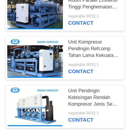
Room Paralel Efisiensi
Tinggi Penghematan
Daya 25kw
negotiable MOQ:1
CONTACT
Unit Kompresor
Pendingin Refcomp
Tahan Lama Kekuatan
Tinggi Mudah Instalasi
negotiable MOQ:1
CONTACT
Unit Pendingin
Kebisingan Rendah
Kompresor Jenis Semi
Sealed Piston
negotiable MOQ:1
CONTACT