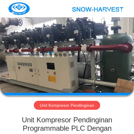
Xuefeng
Refrigeration
Engineering
Co.
Ltd..
All
Rights
Reserved.
RUMAH
PRODUK
TENTANG
KAMI
TUR
PABRIK
Unit Kompresor Pendinginan
Unit Kompresor Pendinginan
KONTROL
Programmable PLC Dengan