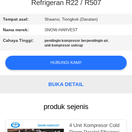
KUALITAS
Refrigeran R22 / R507
HUBUNGI
Tempat asal:
Shaanxi, Tiongkok (Daratan)
KAMI
Nama merek:
SNOW-HARVEST
Cahaya Tinggi:
,
pendingin kompresor berpendingin air
unit kompresor sekrup
BERITA
HUBUNGI KAMI!
PERMINTAAN
PENAWARAN
BUKA DETAIL
SITEMAP
produk sejenis
PRIVACY
POLICY
4 Unit Kompresor Cold